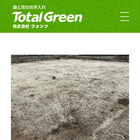
郡山市・福島市のお庭のお手入れ｜TotalGreen（トータルグリーン）｜ダスキンウォンツ・ダスキン大槻
福島の緑あふれるお庭ならTotalGreen（トータルグリーン）におまかせください。福島県中通り（福島市・郡山市）を中心にお客様のお庭の樹木・草木のお手入れから造園・外構工事までお庭の専門家としてお客様にぴったりのご提案をさせていただきます。