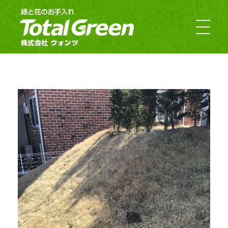
郡山市・福島市のお庭のお手入れ｜TotalGreen（トータルグリーン）｜ダスキンウォンツ・ダスキン大槻
福島の緑あふれるお庭ならTotalGreen（トータルグリーン）におまかせください。福島県中通り（福島市・郡山市）を中心にお客様のお庭の樹木・草木のお手入れから造園・外構工事までお庭の専門家としてお客様にぴったりのご提案をさせていただきます。