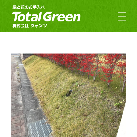
郡山市・福島市のお庭のお手入れ｜TotalGreen（トータルグリーン）｜ダスキンウォンツ・ダスキン大槻
福島の緑あふれるお庭ならTotalGreen（トータルグリーン）におまかせください。福島県中通り（福島市・郡山市）を中心にお客様のお庭の樹木・草木のお手入れから造園・外構工事までお庭の専門家としてお客様にぴったりのご提案をさせていただきます。