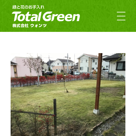
郡山市・福島市のお庭のお手入れ｜TotalGreen（トータルグリーン）｜ダスキンウォンツ・ダスキン大槻
福島の緑あふれるお庭ならTotalGreen（トータルグリーン）におまかせください。福島県中通り（福島市・郡山市）を中心にお客様のお庭の樹木・草木のお手入れから造園・外構工事までお庭の専門家としてお客様にぴったりのご提案をさせていただきます。