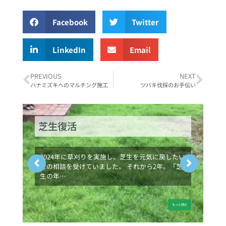
Facebook
Twitter
LinkedIn
Email
PREVIOUS
NEXT
ハナミズキへのマルチング施工
ツバキ伐採のお手伝い
庭木の猛暑対策にマルチングはい
ががですか？
今年は早いうちから気温が30度を越える夏日にな
り、本格的な”夏”を迎える前から色々と不安にな
りますよ…
もっと読む