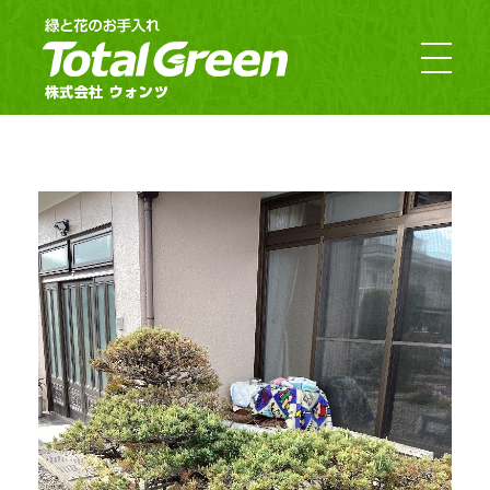
郡山市・福島市のお庭のお手入れ｜TotalGreen（トータルグリーン）｜ダスキンウォンツ・ダスキン大槻
福島の緑あふれるお庭ならTotalGreen（トータルグリーン）におまかせください。福島県中通り（福島市・郡山市）を中心にお客様のお庭の樹木・草木のお手入れから造園・外構工事までお庭の専門家としてお客様にぴったりのご提案をさせていただきます。