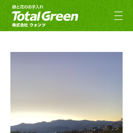
郡山市・福島市のお庭のお手入れ｜TotalGreen（トータルグリーン）｜ダスキンウォンツ・ダスキン大槻
福島の緑あふれるお庭ならTotalGreen（トータルグリーン）におまかせください。福島県中通り（福島市・郡山市）を中心にお客様のお庭の樹木・草木のお手入れから造園・外構工事までお庭の専門家としてお客様にぴったりのご提案をさせていただきます。