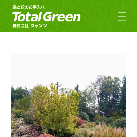
郡山市・福島市のお庭のお手入れ｜TotalGreen（トータルグリーン）｜ダスキンウォンツ・ダスキン大槻
福島の緑あふれるお庭ならTotalGreen（トータルグリーン）におまかせください。福島県中通り（福島市・郡山市）を中心にお客様のお庭の樹木・草木のお手入れから造園・外構工事までお庭の専門家としてお客様にぴったりのご提案をさせていただきます。