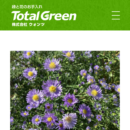
郡山市・福島市のお庭のお手入れ｜TotalGreen（トータルグリーン）｜ダスキンウォンツ・ダスキン大槻
福島の緑あふれるお庭ならTotalGreen（トータルグリーン）におまかせください。福島県中通り（福島市・郡山市）を中心にお客様のお庭の樹木・草木のお手入れから造園・外構工事までお庭の専門家としてお客様にぴったりのご提案をさせていただきます。