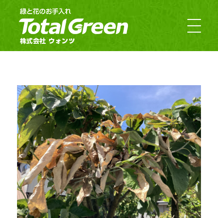
郡山市・福島市のお庭のお手入れ｜TotalGreen（トータルグリーン）｜ダスキンウォンツ・ダスキン大槻
福島の緑あふれるお庭ならTotalGreen（トータルグリーン）におまかせください。福島県中通り（福島市・郡山市）を中心にお客様のお庭の樹木・草木のお手入れから造園・外構工事までお庭の専門家としてお客様にぴったりのご提案をさせていただきます。