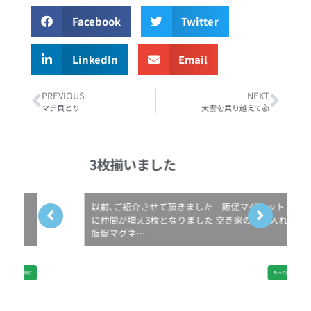
Facebook
Twitter
LinkedIn
Email
PREVIOUS
NEXT
マテ貝とり
大雪を乗り越えて👍
3枚揃いました
以前､ご紹介させて頂きました 販促マグネット
に仲間が増え3枚となりました 空き家のお手入れ
販促マグネ…
もっと読む