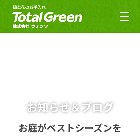
郡山市・福島市のお庭のお手入れ｜TotalGreen（トータルグリーン）｜ダスキンウォンツ・ダスキン大槻
福島の緑あふれるお庭ならTotalGreen（トータルグリーン）におまかせください。福島県中通り（福島市・郡山市）を中心にお客様のお庭の樹木・草木のお手入れから造園・外構工事までお庭の専門家としてお客様にぴったりのご提案をさせていただきます。
お知らせ＆ブログ
お庭がベストシーズンを