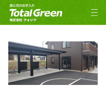
郡山市・福島市のお庭のお手入れ｜TotalGreen（トータルグリーン）｜ダスキンウォンツ・ダスキン大槻
福島の緑あふれるお庭ならTotalGreen（トータルグリーン）におまかせください。福島県中通り（福島市・郡山市）を中心にお客様のお庭の樹木・草木のお手入れから造園・外構工事までお庭の専門家としてお客様にぴったりのご提案をさせていただきます。