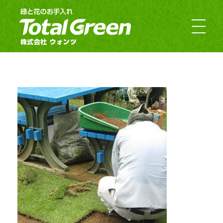
郡山市・福島市のお庭のお手入れ｜TotalGreen（トータルグリーン）｜ダスキンウォンツ・ダスキン大槻
福島の緑あふれるお庭ならTotalGreen（トータルグリーン）におまかせください。福島県中通り（福島市・郡山市）を中心にお客様のお庭の樹木・草木のお手入れから造園・外構工事までお庭の専門家としてお客様にぴったりのご提案をさせていただきます。