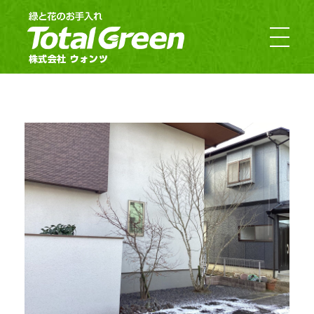
郡山市・福島市のお庭のお手入れ｜TotalGreen（トータルグリーン）｜ダスキンウォンツ・ダスキン大槻
福島の緑あふれるお庭ならTotalGreen（トータルグリーン）におまかせください。福島県中通り（福島市・郡山市）を中心にお客様のお庭の樹木・草木のお手入れから造園・外構工事までお庭の専門家としてお客様にぴったりのご提案をさせていただきます。