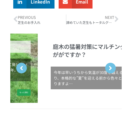
LinkedIn
Email
PREVIOUS
NEXT
芝生のお手入れ
諦めていた芝生もトータルグリーンなら復活できる！？
庭木の猛暑対策にマルチングはい
ががですか？
今年は早いうちから気温が30度を越える夏日にな
り、本格的な”夏”を迎える前から色々と不安にな
りますよ…
もっと読む