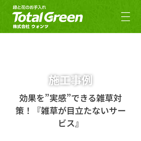
郡山市・福島市のお庭のお手入れ｜TotalGreen（トータルグリーン）｜ダスキンウォンツ・ダスキン大槻
福島の緑あふれるお庭ならTotalGreen（トータルグリーン）におまかせください。福島県中通り（福島市・郡山市）を中心にお客様のお庭の樹木・草木のお手入れから造園・外構工事までお庭の専門家としてお客様にぴったりのご提案をさせていただきます。
施工事例
効果を”実感”できる雑草対
策！『雑草が目立たないサー
ビス』