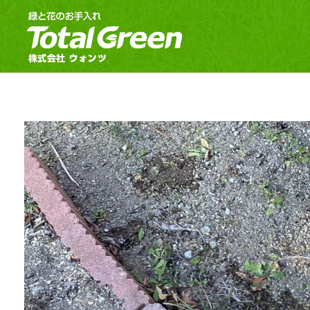
郡山市・福島市のお庭のお手入れ｜TotalGreen（トータルグリーン）｜ダスキンウォンツ・ダスキン大槻
福島の緑あふれるお庭ならTotalGreen（トータルグリーン）におまかせください。福島県中通り（福島市・郡山市）を中心にお客様のお庭の樹木・草木のお手入れから造園・外構工事までお庭の専門家としてお客様にぴったりのご提案をさせていただきます。