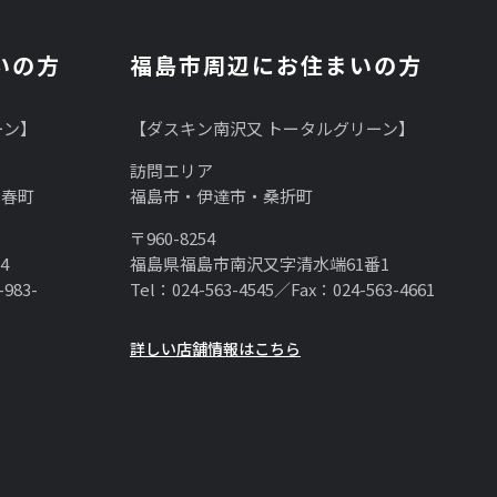
いの方
福島市周辺にお住まいの方
ーン】
【ダスキン南沢又 トータルグリーン】
訪問エリア
三春町
福島市・伊達市・桑折町
〒960-8254
4
福島県福島市南沢又字清水端61番1
-983-
Tel：024-563-4545／Fax：024-563-4661
詳しい店舗情報はこちら