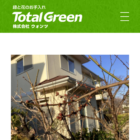
郡山市・福島市のお庭のお手入れ｜TotalGreen（トータルグリーン）｜ダスキンウォンツ・ダスキン大槻
福島の緑あふれるお庭ならTotalGreen（トータルグリーン）におまかせください。福島県中通り（福島市・郡山市）を中心にお客様のお庭の樹木・草木のお手入れから造園・外構工事までお庭の専門家としてお客様にぴったりのご提案をさせていただきます。